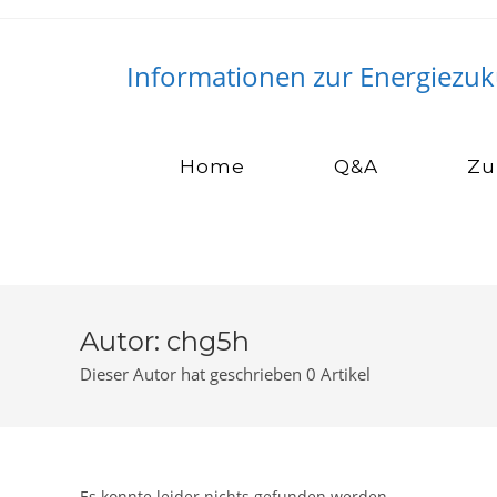
Zum
Inhalt
springen
Informationen zur Energiezuk
Home
Q&A
Zu
Autor:
chg5h
Dieser Autor hat geschrieben 0 Artikel
Es konnte leider nichts gefunden werden.