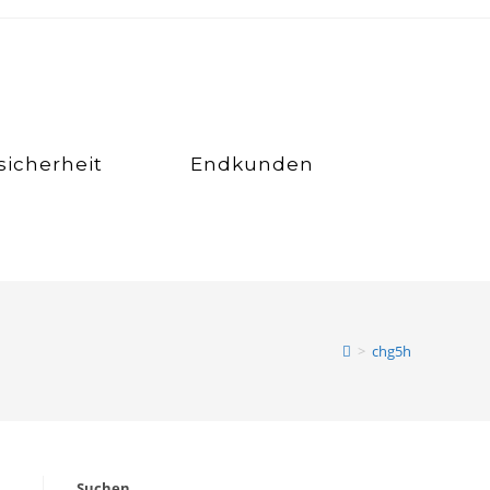
icherheit
Endkunden
>
chg5h
Suchen